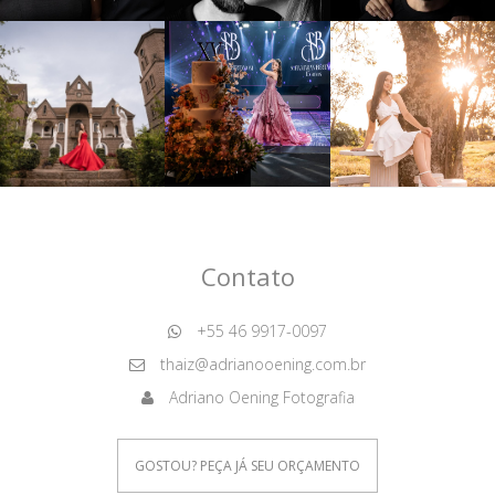
Contato
+55 46 9917-0097
thaiz@adrianooening.com.br
Adriano Oening Fotografia
GOSTOU? PEÇA JÁ SEU ORÇAMENTO