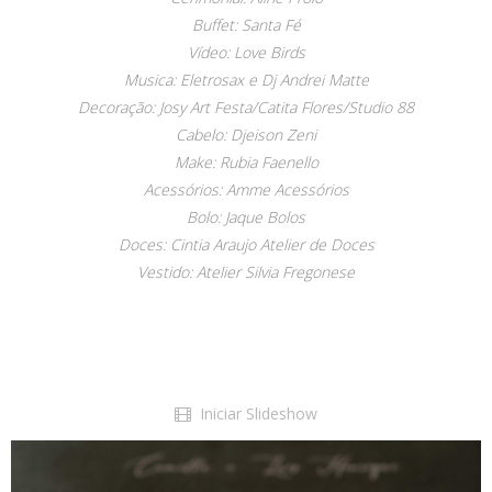
Buffet: Santa Fé
Vídeo: Love Birds
Musica: Eletrosax e Dj Andrei Matte
Decoração: Josy Art Festa/Catita Flores/Studio 88
Cabelo: Djeison Zeni
Make: Rubia Faenello
Acessórios: Amme Acessórios
Bolo: Jaque Bolos
Doces: Cintia Araujo Atelier de Doces
Vestido: Atelier Silvia Fregonese
Iniciar Slideshow