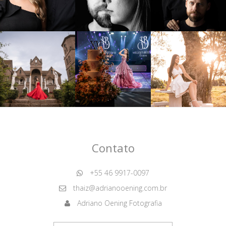
Contato
+55 46 9917-0097
thaiz@adrianooening.com.br
Adriano Oening Fotografia