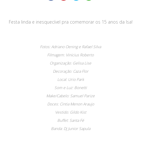
Festa linda e inesquecível pra comemorar os 15 anos da Isa!
Fotos: Adriano Oening e Rafael Silva
Filmagem: Vinicius Roberto
Organização: Gelisa Lise
Decoração: Caza Flor
Local: Urio Park
Som e Luz: Bonetti
Make/Cabelo: Samuel Parize
Doces: Cintia Menon Araujo
Vestido: Gildo Kist
Buffet: Santa Fé
Banda: Dj Junior Sapula