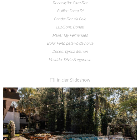
Decoração: Caza Flor
Buffet: Santa Fé
Banda: Flor da Pele
Luz/Som: Boneti
Make: Tay Fernandes
Bolo: Feito pela vó da noiva
Doces: Cyntia Menon
Vestido: Silvia Fregonese
Iniciar Slideshow