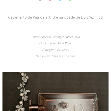
Casamento de Patrícia e André na cidade de Dois Vizinhos!
Fotos: Adriano Oening e Rafael Silva
Organização: Aline Prolo
Filmagem: Oculares
Decoração: Caza Flor Eventos